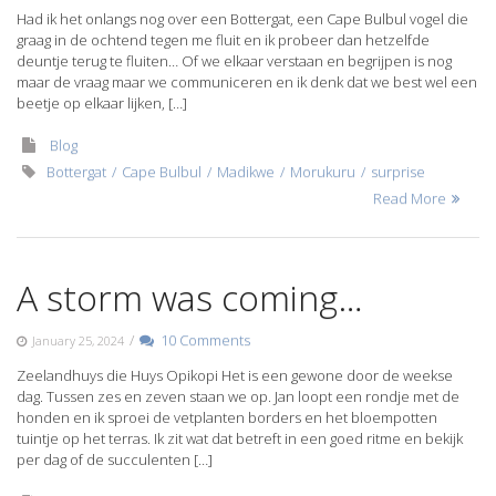
Had ik het onlangs nog over een Bottergat, een Cape Bulbul vogel die
graag in de ochtend tegen me fluit en ik probeer dan hetzelfde
deuntje terug te fluiten… Of we elkaar verstaan en begrijpen is nog
maar de vraag maar we communiceren en ik denk dat we best wel een
beetje op elkaar lijken, […]
Blog
Bottergat
Cape Bulbul
Madikwe
Morukuru
surprise
Read More
A storm was coming…
/
10 Comments
January 25, 2024
Zeelandhuys die Huys Opikopi Het is een gewone door de weekse
dag. Tussen zes en zeven staan we op. Jan loopt een rondje met de
honden en ik sproei de vetplanten borders en het bloempotten
tuintje op het terras. Ik zit wat dat betreft in een goed ritme en bekijk
per dag of de succulenten […]