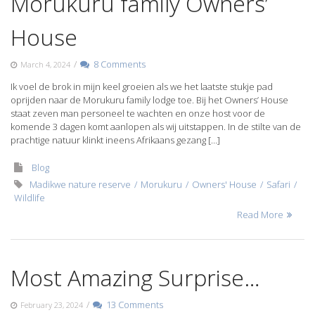
Morukuru family Owners’
House
/
8 Comments
March 4, 2024
Ik voel de brok in mijn keel groeien als we het laatste stukje pad
oprijden naar de Morukuru family lodge toe. Bij het Owners’ House
staat zeven man personeel te wachten en onze host voor de
komende 3 dagen komt aanlopen als wij uitstappen. In de stilte van de
prachtige natuur klinkt ineens Afrikaans gezang […]
Blog
Madikwe nature reserve
Morukuru
Owners' House
Safari
Wildlife
Read More
Most Amazing Surprise…
/
13 Comments
February 23, 2024