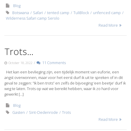
Blog
Botswana
Safari
tented camp
TuliBlock
unfenced camp
Wilderness Safari camp Serolo
Read More
Trots…
/
11 Comments
October 18, 2022
Het kan een bevlieging zijn, een tijdelijk moment van euforie, een
angst overwonnen, maar voor het eerst durf ik uit te spreken of in dit
geval te zeggen: ”Ik ben trots” en zelfs de bijvoeging ‘een beetje’ durf ik
weg te laten. Trots op wat we bereikt hebben, waar ik zo hard voor
gewerkt […]
Blog
Gasten
Sint-Oedenrode
Trots
Read More