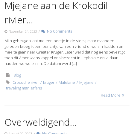
Mjejane aan de Krokodil
rivier…
/
No Comments
November 24, 2023
Mijn geheugen laat me een beetje in de steek, maar maanden
geleden kreeg ik een berichtje van een vriend of we zin hadden om
mee te gaan naar Greater Kruger. Later werd dat nog eens bevestigd
toen dit Amerikaans koppel ons bezocht in Lephalale en ja daar
hadden we wel zin in. De datum werd […]
Blog
Crocodile river
kruger
Malelane
Mjejane
traveling man safaris
Read More
Overweldigend…
/
No Comments
August 22, 2023