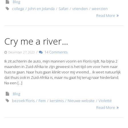
Blog
collega
John en Jolanda
Safari
vrienden
weerzien
Read More
Cry me a river…
/
14 Comments
December 27, 2023
Ik zit achterin de auto, mijn mannen voorin en Floris rijdt. Na bijna 2
maanden in Zuid-Afrika te zijn geweest is het tijd om voor hem naar
huis te gaan. Naar huis gaan klinkt voor mij vreemd… ik weet natuurlijk
dat thuis ook in Zuid-Afrika is, maar nu gaat hij terug naar Nederland.
Na een […]
Blog
bezoek Floris
Fem
kerstmis
Nieuwe website
Violetté
Read More