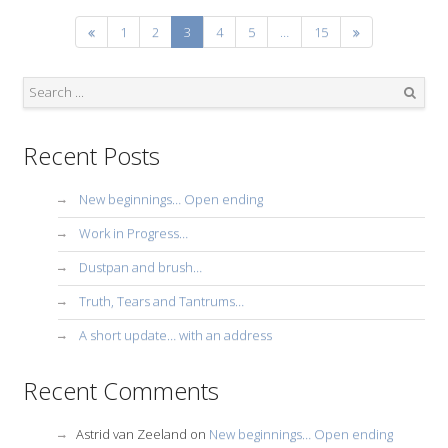
1
2
3
4
5
…
15
Search
Recent Posts
New beginnings… Open ending
Work in Progress…
Dustpan and brush…
Truth, Tears and Tantrums…
A short update… with an address
Recent Comments
Astrid van Zeeland
on
New beginnings… Open ending