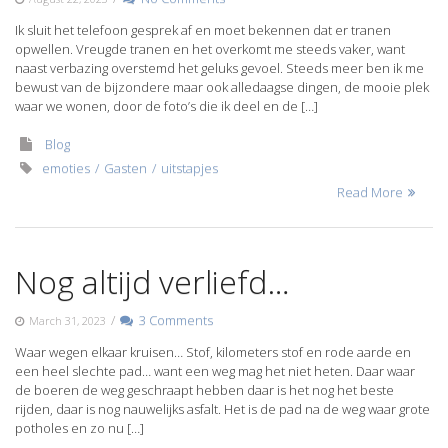
Ik sluit het telefoon gesprek af en moet bekennen dat er tranen
opwellen. Vreugde tranen en het overkomt me steeds vaker, want
naast verbazing overstemd het geluks gevoel. Steeds meer ben ik me
bewust van de bijzondere maar ook alledaagse dingen, de mooie plek
waar we wonen, door de foto’s die ik deel en de […]
Blog
emoties
Gasten
uitstapjes
Read More
Nog altijd verliefd…
/
3 Comments
March 31, 2023
Waar wegen elkaar kruisen… Stof, kilometers stof en rode aarde en
een heel slechte pad… want een weg mag het niet heten. Daar waar
de boeren de weg geschraapt hebben daar is het nog het beste
rijden, daar is nog nauwelijks asfalt. Het is de pad na de weg waar grote
potholes en zo nu […]