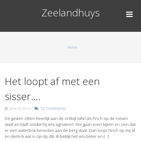
Skip
Zeelandhuys
to
content
Home
Het loopt af met een
sisser….
/
12 Comments
June 24, 2024
De gasten zitten heerlijk aan de ontbijt tafel als Finch op de rotsen
staat en blaft omdat hij iets signaleert. We gaan even kijken en zien dat
er een waterbok beneden aan de berg staat. Dan loopt Finch op mij af
en denk ik wat is zijn lip dik. Ik bekijk het iets beter en […]