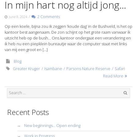
In mijn hart nog altijd jong…
/
2 Comments
June 8, 2024
Op een koele, bijna zou ik zeggen ‘koude dag’ in de Bushveld, is het op
kantoor best aangenaam. De zon schijnt op het grote raam vanwaar ik
uitzicht heb op de bush… Ons kantoor ondergaat een verandering en
ik heb nu een piepklein bureautje waar de computer staat met links
van mij een groot en […]
Blog
Greater Kruger
Isambane
Parsons Nature Reserve
Safari
Read More
Search
Recent Posts
New beginnings… Open ending
Work in Progress…