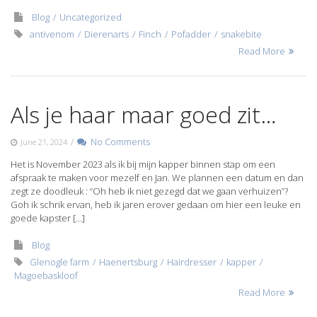
Blog
Uncategorized
antivenom
Dierenarts
Finch
Pofadder
snakebite
Read More
Als je haar maar goed zit…
/
No Comments
June 21, 2024
Het is November 2023 als ik bij mijn kapper binnen stap om een
afspraak te maken voor mezelf en Jan. We plannen een datum en dan
zegt ze doodleuk : “Oh heb ik niet gezegd dat we gaan verhuizen”?
Goh ik schrik ervan, heb ik jaren erover gedaan om hier een leuke en
goede kapster […]
Blog
Glenogle farm
Haenertsburg
Hairdresser
kapper
Magoebaskloof
Read More