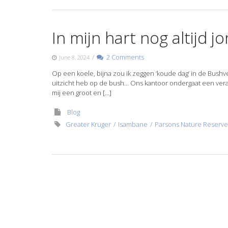
In mijn hart nog altijd j
/
2 Comments
June 8, 2024
Op een koele, bijna zou ik zeggen ‘koude dag’ in de Bushv
uitzicht heb op de bush… Ons kantoor ondergaat een veran
mij een groot en […]
Blog
Greater Kruger
Isambane
Parsons Nature Reserve