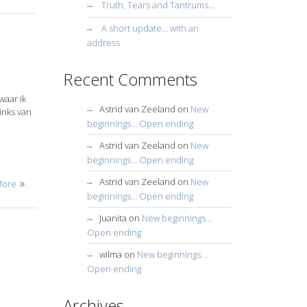
Truth, Tears and Tantrums…
A short update… with an
address
Recent Comments
waar ik
Astrid van Zeeland
on
New
inks van
beginnings… Open ending
Astrid van Zeeland
on
New
beginnings… Open ending
Astrid van Zeeland
on
New
More
beginnings… Open ending
Juanita
on
New beginnings…
Open ending
wilma
on
New beginnings…
Open ending
Archives