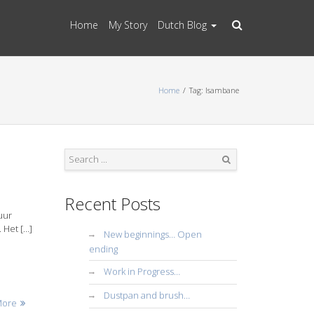
Home
My Story
Dutch Blog
Home
Tag: Isambane
Search
Recent Posts
uur
 Het […]
New beginnings… Open
ending
Work in Progress…
Dustpan and brush…
More