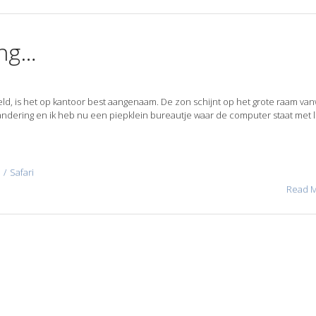
ong…
eld, is het op kantoor best aangenaam. De zon schijnt op het grote raam van
dering en ik heb nu een piepklein bureautje waar de computer staat met l
Safari
Read 