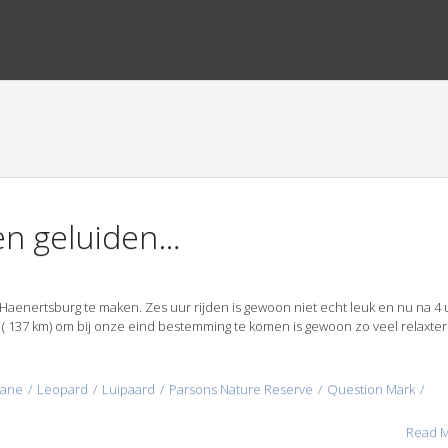
ren geluiden…
aenertsburg te maken. Zes uur rijden is gewoon niet echt leuk en nu na 4 
 ( 137 km) om bij onze eind bestemming te komen is gewoon zo veel relaxter.
bane
Leopard
Luipaard
Parsons Nature Reserve
Question Mark
Read 