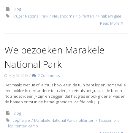
Blog
Kruger National Park
Neushoorns
olifanten
Phabeni gate
Read More
We bezoeken Marakele
National Park
/
2 Comments
May 26, 2019
Het maakt niet uit of je thuis bokkies in de tuin hebt lopen, soms wil je
een bokkie in een andere tuin zien, zoiets als het gras bij de buren…
Nou moet ik eerlijk zijn en zeggen dat het gras er ook groener was en
de bomen er tot in de hemel groeiden. Zelfde bok […]
Blog
Lephalale
Marakele National Park
olifanten
Tabazimbi
Tlopi tented camp