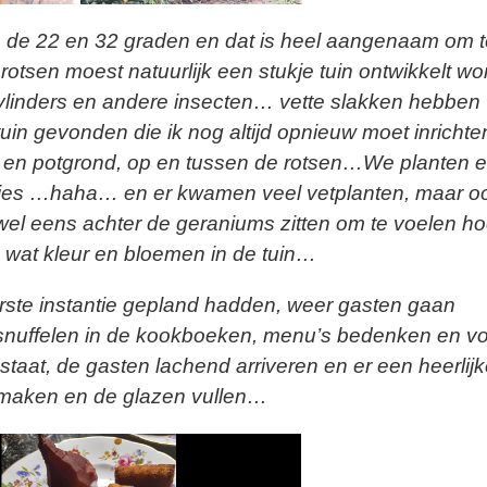
en de 22 en 32 graden en dat is heel aangenaam om 
rotsen moest natuurlijk een stukje tuin ontwikkelt wo
vlinders en andere insecten… vette slakken hebben
uin gevonden die ik nog altijd opnieuw moet inrichte
 en potgrond, op en tussen de rotsen…We planten 
tjes …haha… en er kwamen veel vetplanten, maar o
wel eens achter de geraniums zitten om te voelen ho
m wat kleur en bloemen in de tuin…
eerste instantie gepland hadden, weer gasten gaan
 snuffelen in de kookboeken, menu’s bedenken en v
 staat, de gasten lachend arriveren en er een heerlij
 opmaken en de glazen vullen…