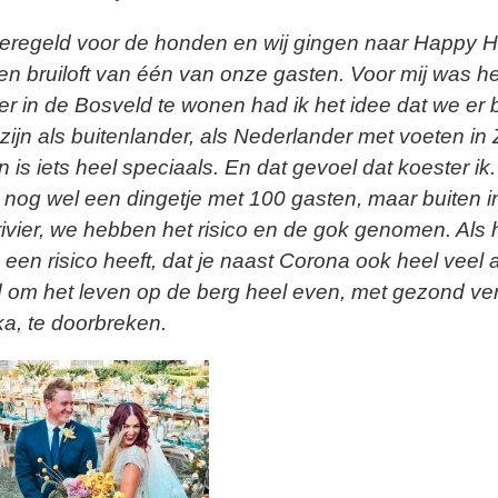
regeld voor de honden en wij gingen naar Happy H
n bruiloft van één van onze gasten. Voor mij was he
ier in de Bosveld te wonen had ik het idee dat we er b
 zijn als buitenlander, als Nederlander met voeten in 
is iets heel speciaals. En dat gevoel dat koester ik
og wel een dingetje met 100 gasten, maar buiten i
ivier, we hebben het risico en de gok genomen. Als h
 een risico heeft, dat je naast Corona ook heel veel
jd om het leven op de berg heel even, met gezond ve
a, te doorbreken.