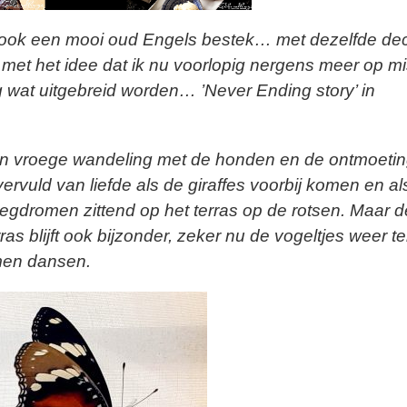
n ook een mooi oud Engels bestek… met dezelfde dec
 met het idee dat ik nu voorlopig nergens meer op mi
 wat uitgebreid worden… ’Never Ending story’ in
mijn vroege wandeling met de honden en de ontmoeti
rvuld van liefde als de giraffes voorbij komen en al
egdromen zittend op het terras op de rotsen. Maar d
as blijft ook bijzonder, zeker nu de vogeltjes weer t
men dansen.