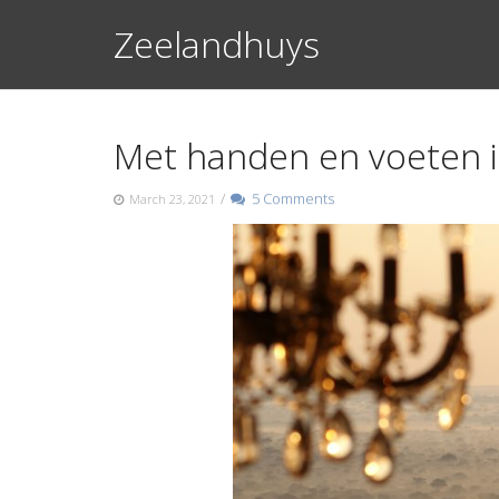
Skip
Zeelandhuys
to
content
Met handen en voeten 
/
5 Comments
March 23, 2021