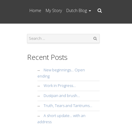
Home
My Story
Dutch Blog
Search
Recent Posts
New beginnings… Open
ending
Work in Progress…
Dustpan and brush…
Truth, Tears and Tantrums…
A short update… with an
address