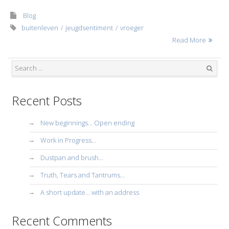
Blog
buitenleven
jeugdsentiment
vroeger
Read More
Search
Recent Posts
New beginnings… Open ending
Work in Progress…
Dustpan and brush…
Truth, Tears and Tantrums…
A short update… with an address
Recent Comments